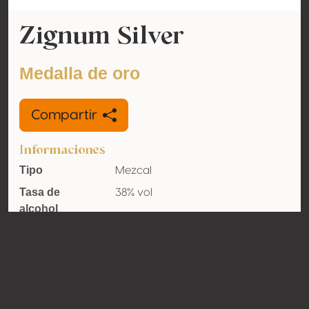
Zignum Silver
Medalla de oro
Compartir
Informaciones
Tipo
Mezcal
Tasa de
38% vol
alcohol
adquirido
Orgánico
No
País
México
Contacto