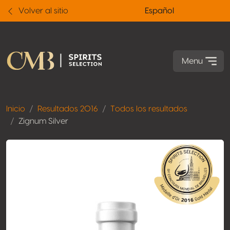
Volver al sitio
Español
Menu
Inicio
Resultados 2016
Todos los resultados
Zignum Silver