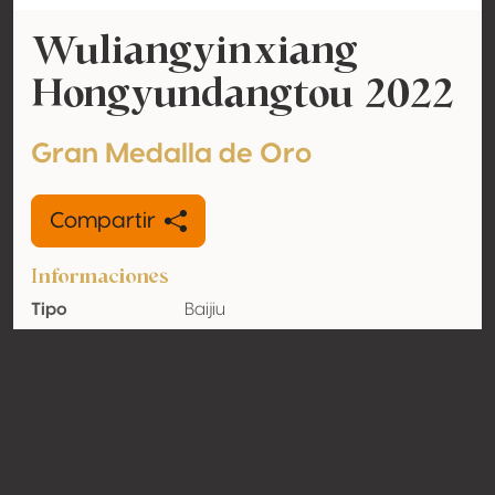
Wuliangyinxiang
Hongyundangtou 2022
Gran Medalla de Oro
Compartir
Informaciones
Tipo
Baijiu
Tasa de
52% vol
alcohol
adquirido
Orgánico
No
País
China