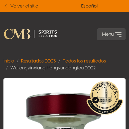
Volver al sitio
Español
Menu
Inicio
Resultados 2023
Todos los resultados
Wuliangyinxiang Hongyundangtou 2022