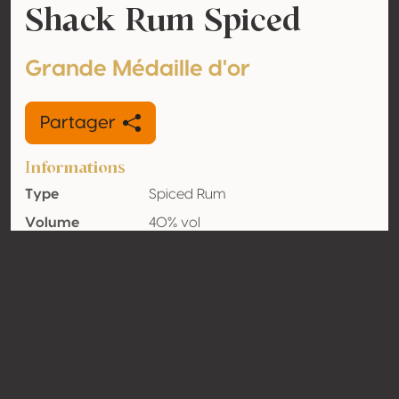
Shack Rum Spiced
Grande Médaille d'or
Partager
Informations
Type
Spiced Rum
Volume
40% vol
d'alcool
Biologique
Non
Pays
Belgique
Contact
Nom
Plan B International BVBA
Type
Producteur