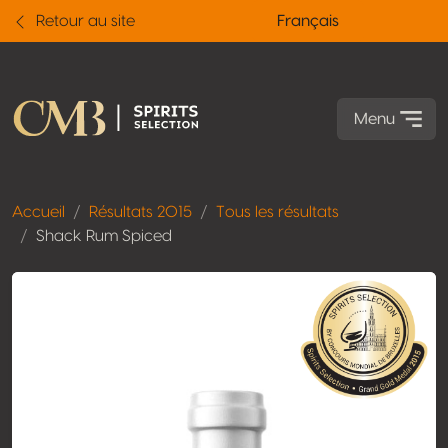
Retour au site
Français
Menu
Accueil
Résultats 2015
Tous les résultats
Shack Rum Spiced