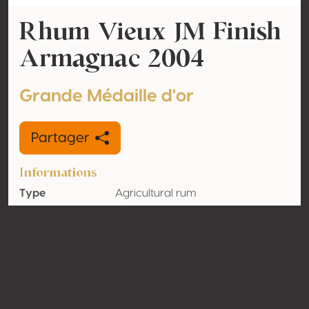
Rhum Vieux JM Finish
Armagnac 2004
Grande Médaille d'or
Partager
Informations
Type
Agricultural rum
Volume
41.5% vol
d'alcool
Biologique
Non
Pays
Martinique
Contact