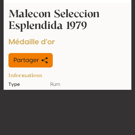
Malecon Seleccion
Esplendida 1979
Médaille d'or
Partager
Informations
Type
Rum
Volume
40% vol
d'alcool
Biologique
Non
Pays
Panama
Contact