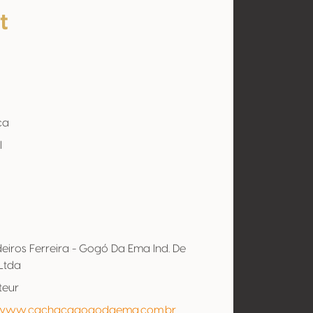
t
ça
l
eiros Ferreira - Gogó Da Ema Ind. De
Ltda
teur
/www.cachacagogodaema.com.br