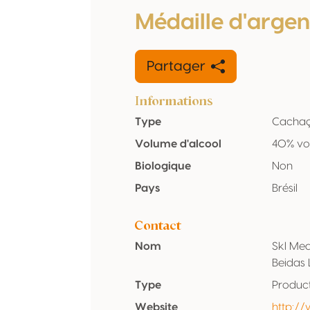
Médaille d'argen
Partager
Informations
Type
Cacha
Volume d'alcool
40% vo
Biologique
Non
Pays
Brésil
Contact
Nom
Skl Med
Beidas 
Type
Produc
Website
http:/