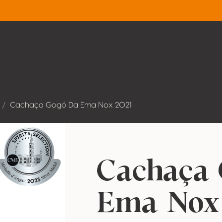
Cachaça Gogó Da Ema Nox 2021
Cachaça
Ema Nox