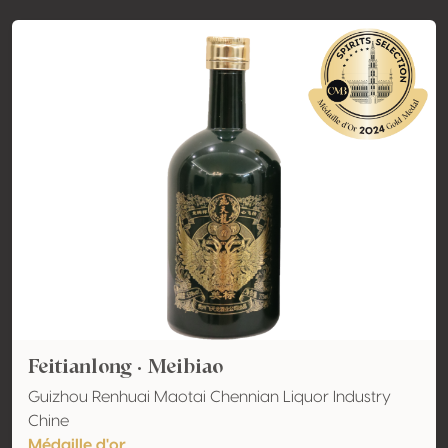
Feitianlong · Meibiao
Guizhou Renhuai Maotai Chennian Liquor Industry
Chine
Médaille d'or