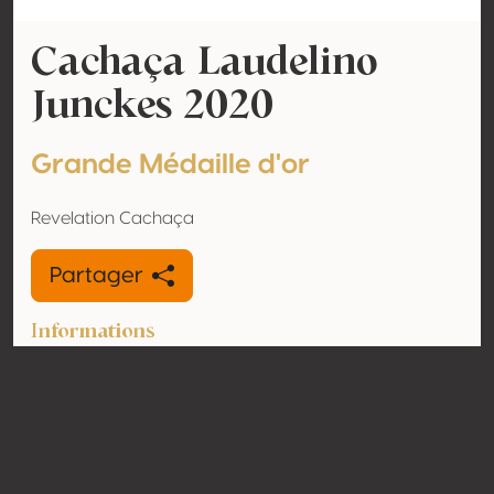
Cachaça Laudelino
Junckes 2020
Grande Médaille d'or
Revelation Cachaça
Partager
Informations
Type
Cachaça
Volume
38% vol
d'alcool
Biologique
Non
Pays
Brésil