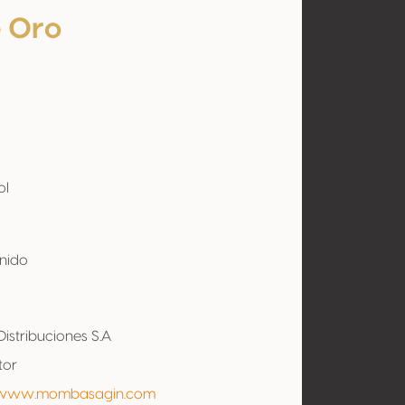
e Oro
ol
Unido
Distribuciones S.A
tor
/www.mombasagin.com