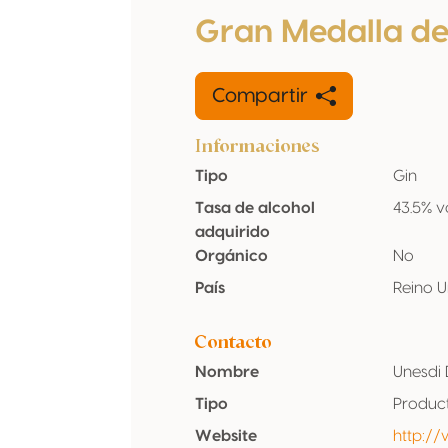
Gran Medalla d
Compartir
Informaciones
Tipo
Gin
Tasa de alcohol
43.5% v
adquirido
Orgánico
No
País
Reino 
Contacto
Nombre
Unesdi 
Tipo
Produc
Website
http:/