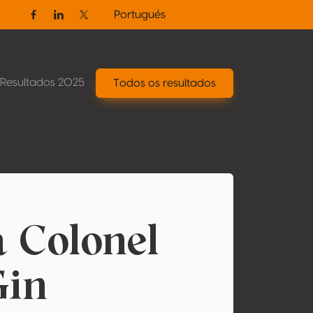
Portugués
Facebook
Linkedin
Twitter / X
Resultados 2025
Todos os resultados
 Colonel
Gin