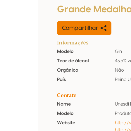
Grande Medalha
Compartilhar
Informações
Modelo
Gin
Teor de álcool
43.5% v
Orgânico
Não
País
Reino 
Contato
Nome
Unesdi 
Modelo
Produt
Website
http:/
http:/