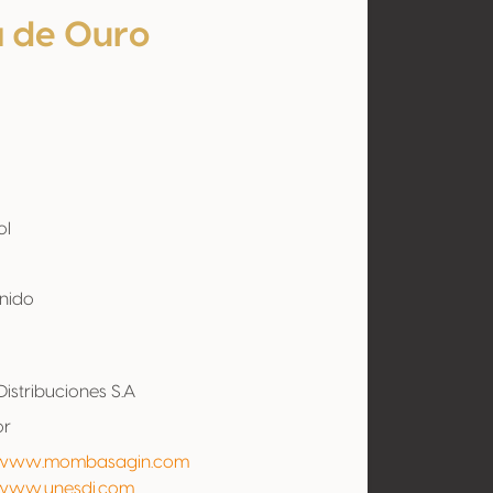
 de Ouro
ol
Unido
Distribuciones S.A
or
/www.mombasagin.com
/www.unesdi.com