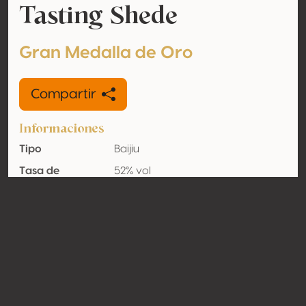
Tasting Shede
Gran Medalla de Oro
Compartir
Informaciones
Tipo
Baijiu
Tasa de
52% vol
alcohol
adquirido
Orgánico
No
País
China
Contacto
Nombre
Shede Spirits Co., Ltd