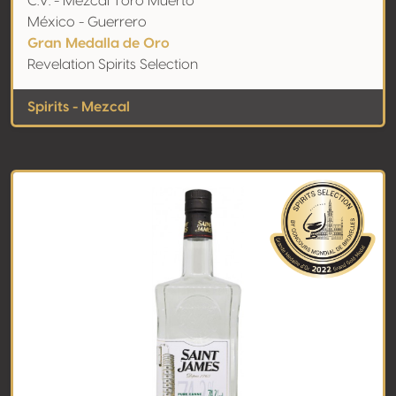
C.V. - Mezcal Toro Muerto
México - Guerrero
Gran Medalla de Oro
Revelation Spirits Selection
Spirits - Mezcal