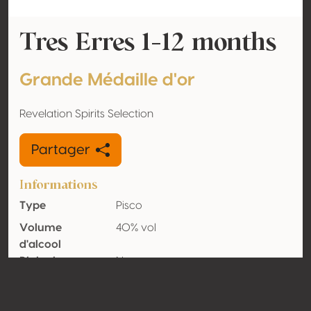
Tres Erres 1-12 months
Grande Médaille d'or
Revelation Spirits Selection
Partager
Informations
Type
Pisco
Volume
40% vol
d'alcool
Biologique
Non
Pays
Chili