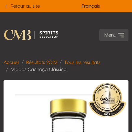
Retour au site
Français
Menu
Accueil
Résultats 2022
Tous les résultats
Middas Cachaça Clássica