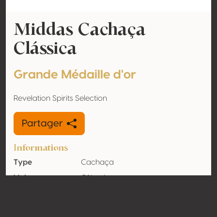
Middas Cachaça
Clássica
Grande Médaille d'or
Revelation Spirits Selection
Partager
Informations
Type
Cachaça
Volume
0% vol
d'alcool
Biologique
Non
Pays
Brésil