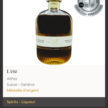
L'été
Atthia
Suisse - Genève
Médaille d'argent
Spirits - Liqueur