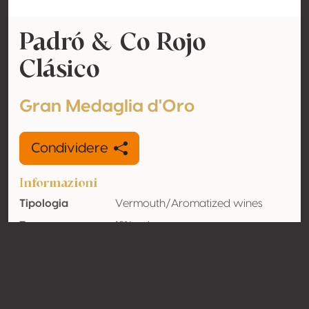
Padró & Co Rojo
Clásico
Gran Medaglia d'Oro
Condividere
Informazioni
Tipologia
Vermouth/Aromatized wines
Tenore
18% vol
alcolometrico
acquisito
Organico
No
Nazione
Spagna