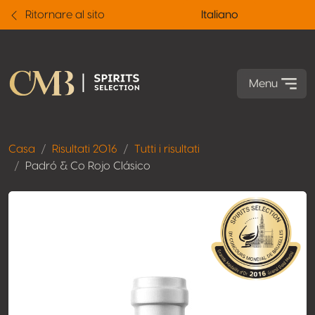
Ritornare al sito
Italiano
Menu
Casa
Risultati 2016
Tutti i risultati
Padró & Co Rojo Clásico