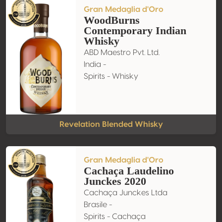
Gran Medaglia d'Oro
WoodBurns
Contemporary Indian
Whisky
ABD Maestro Pvt. Ltd.
India -
Spirits - Whisky
Revelation Blended Whisky
Gran Medaglia d'Oro
Cachaça Laudelino
Junckes 2020
Cachaça Junckes Ltda
Brasile -
Spirits - Cachaça