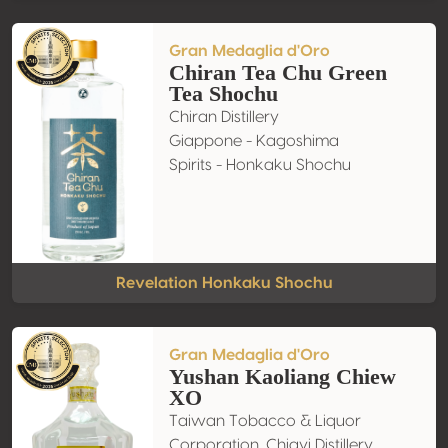
Gran Medaglia d'Oro
Chiran Tea Chu Green
Tea Shochu
Chiran Distillery
Giappone - Kagoshima
Spirits - Honkaku Shochu
Revelation Honkaku Shochu
Gran Medaglia d'Oro
Yushan Kaoliang Chiew
XO
Taiwan Tobacco & Liquor
Corporation, Chiayi Distillery