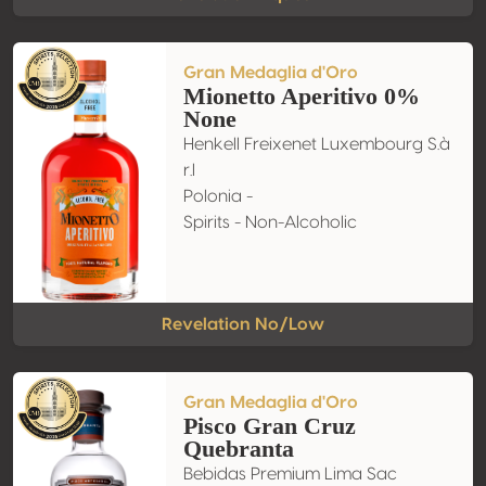
Gran Medaglia d'Oro
Mionetto Aperitivo 0%
None
Henkell Freixenet Luxembourg S.à
r.l
Polonia -
Spirits - Non-Alcoholic
Revelation No/Low
Gran Medaglia d'Oro
Pisco Gran Cruz
Quebranta
Bebidas Premium Lima Sac