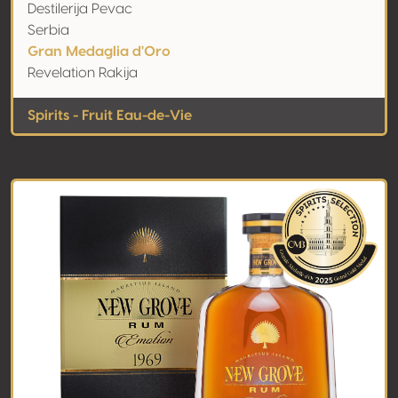
Destilerija Pevac
Serbia
Gran Medaglia d'Oro
Revelation Rakija
Spirits - Fruit Eau-de-Vie