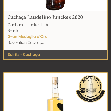
Cachaça Laudelino Junckes 2020
Cachaça Junckes Ltda
Brasile
Gran Medaglia d'Oro
Revelation Cachaça
Spirits - Cachaça