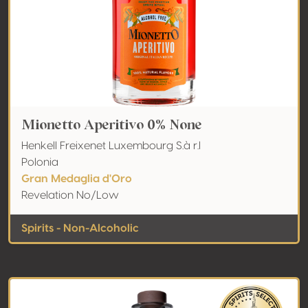
Mionetto Aperitivo 0% None
Henkell Freixenet Luxembourg S.à r.l
Polonia
Gran Medaglia d'Oro
Revelation No/Low
Spirits - Non-Alcoholic