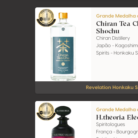
Grande Medalha 
Chiran Tea C
Shochu
Chiran Distillery
Japão - Kagoshi
Spirits - Honkaku
Revelation Honkaku 
Grande Medalha 
H.theoria Ele
Spiritologues
França - Bourgog