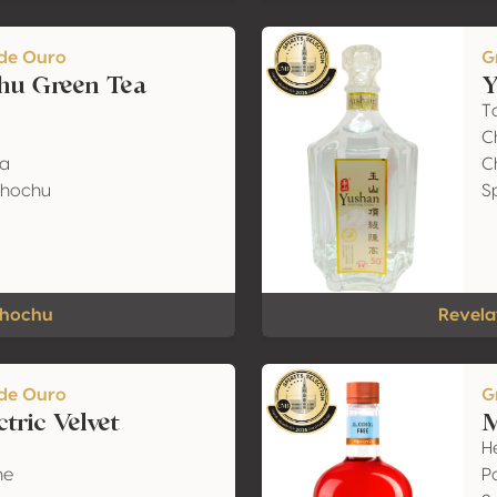
de Ouro
G
hu Green Tea
Y
T
Ch
ma
C
 Shochu
Sp
Shochu
Revela
de Ouro
G
ctric Velvet
M
H
ne
P