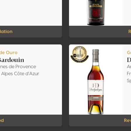
lation
R
de Ouro
G
Bardouin
D
maines de Provence
A
 Alpes Côte d’Azur
F
S
ed
Re