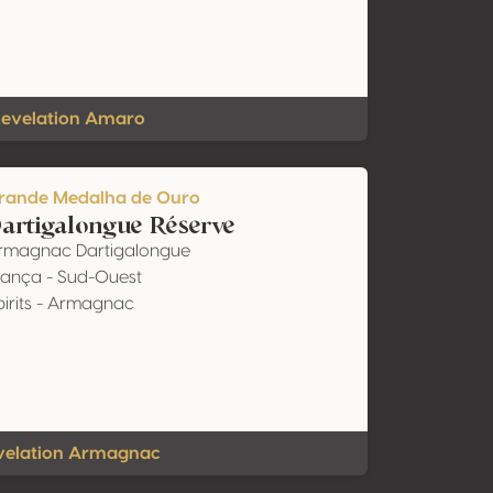
evelation Amaro
rande Medalha de Ouro
artigalongue Réserve
rmagnac Dartigalongue
rança - Sud-Ouest
pirits - Armagnac
velation Armagnac