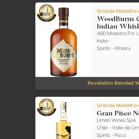
Grande Medalha 
WoodBurns 
Indian Whis
ABD Maestro Pvt. L
Índia -
Spirits - Whisky
Revelation Blended 
Grande Medalha 
Gran Pisco N
Limarí Wines SpA
Chile - Valle de Lim
Spirits - Pisco