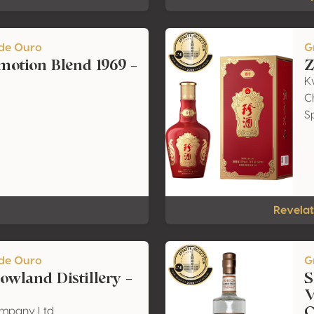
de Ouro
G
otion Blend 1969 -
Z
K
C
Sp
Revelat
de Ouro
G
owland Distillery -
S
V
C
Company Ltd