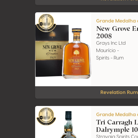
Grande Medalha 
New Grove Em
2008
Grays Inc Ltd
Maurício -
Spirits - Rum
Revelation Rum
Grande Medalha 
Tri Carragh L
Dalrymple 10
Stravaig Spirits 