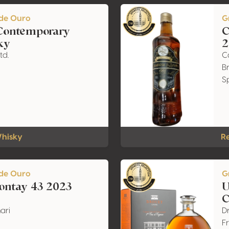
de Ouro
G
Contemporary
C
ky
2
td.
C
Br
S
Whisky
R
de Ouro
G
ontay 43 2023
U
C
ari
Dr
F