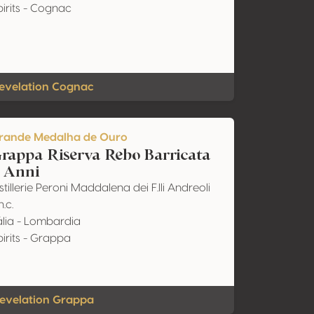
pirits - Cognac
evelation Cognac
rande Medalha de Ouro
rappa Riserva Rebo Barricata
 Anni
stillerie Peroni Maddalena dei F.lli Andreoli
n.c.
tália - Lombardia
pirits - Grappa
evelation Grappa