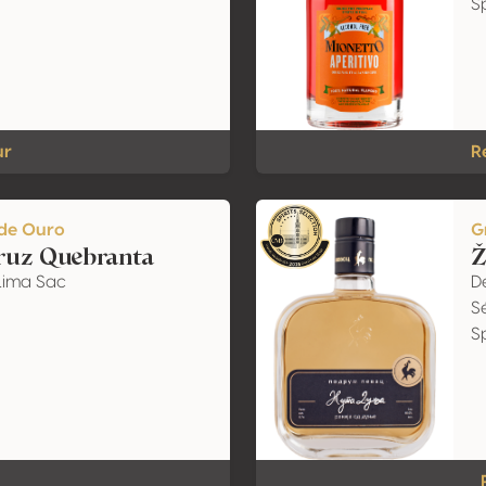
Sp
ur
R
de Ouro
G
ruz Quebranta
Ž
Lima Sac
De
Sé
Sp