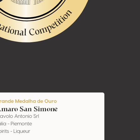
rande Medalha de Ouro
maro San Simone
avolo Antonio Srl
ália - Piemonte
irits - Liqueur