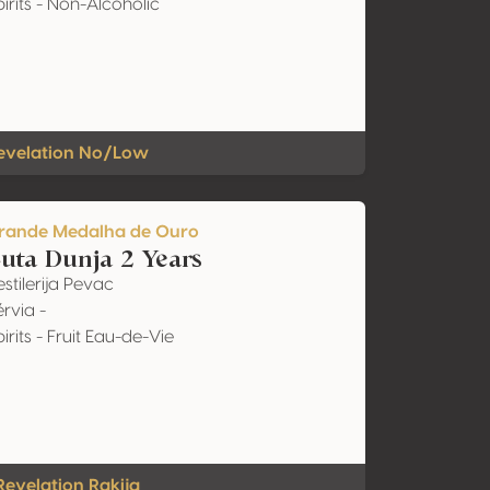
irits - Non-Alcoholic
evelation No/Low
rande Medalha de Ouro
uta Dunja 2 Years
stilerija Pevac
rvia -
irits - Fruit Eau-de-Vie
Revelation Rakija