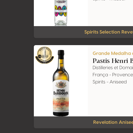
Spirits Selection Reve
Grande Medalha 
Pastis Henri 
Distilleries et Do
França - Provence
Spirits - Aniseed
Revelation Anise