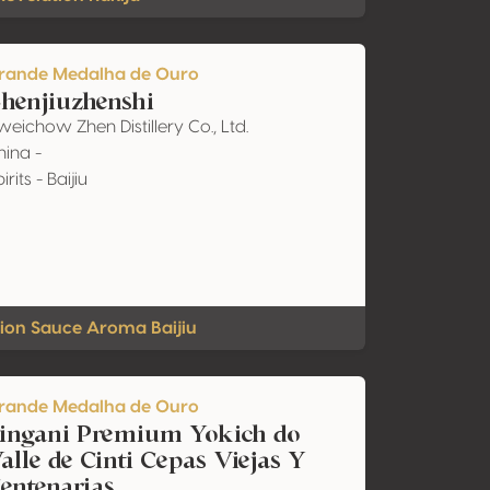
rande Medalha de Ouro
henjiuzhenshi
weichow Zhen Distillery Co., Ltd.
hina -
irits - Baijiu
ion Sauce Aroma Baijiu
rande Medalha de Ouro
ingani Premium Yokich do
alle de Cinti Cepas Viejas Y
entenarias