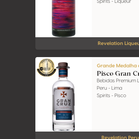
Spirits - Liqueur
Revelation Lique
Grande Medalha 
Pisco Gran C
Bebidas Premium 
Peru - Lima
Spirits - Pisco
Revelation Peru