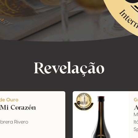
Revelação
de Ouro
G
 Mi Corazón
A
M
abrera Rivero
It
Sp