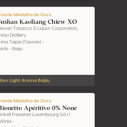
rande Medalha de Ouro
ushan Kaoliang Chiew XO
aiwan Tobacco & Liquor Corporation,
iayi Distillery
hina Taipei (Taiwan) -
irits - Baijiu
tion Light Aroma Baijiu
rande Medalha de Ouro
ionetto Aperitivo 0% None
enkell Freixenet Luxembourg S.à r.l
olônia -