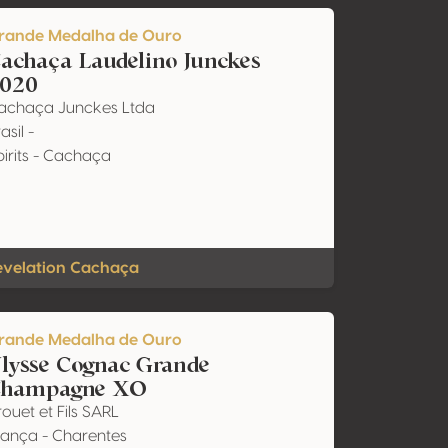
rande Medalha de Ouro
achaça Laudelino Junckes
020
achaça Junckes Ltda
asil -
pirits - Cachaça
evelation Cachaça
rande Medalha de Ouro
lysse Cognac Grande
hampagne XO
ouet et Fils SARL
rança - Charentes