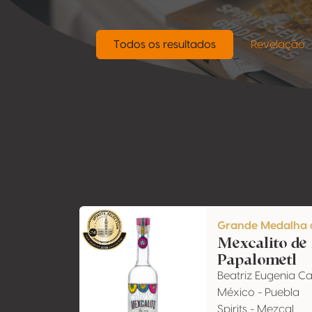
Todos os resultados
Revelação
Grande Medalha 
Mexcalito de
Papalometl
Beatriz Eugenia C
México - Puebla
Spirits - Mezcal