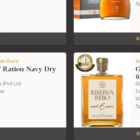
S
e
R
de Ouro
G
 Ration Navy Dry
G
6
s (Pvt) Ltd
Di
se
S.
I
S
R