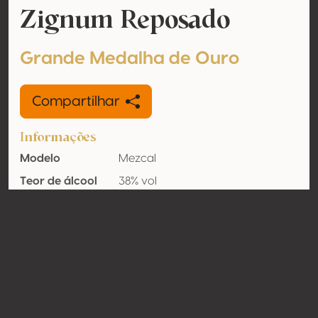
Zignum Reposado
Grande Medalha de Ouro
Compartilhar
Informações
Modelo
Mezcal
Teor de álcool
38% vol
Orgânico
Não
País
México
Contato
Nome
Casa Armando Guillermo Prieto,
S.A. de C.V.