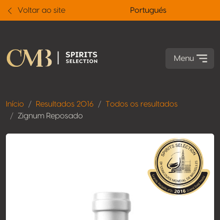
Voltar ao site
Portugués
Menu
Início
Resultados 2016
Todos os resultados
Zignum Reposado