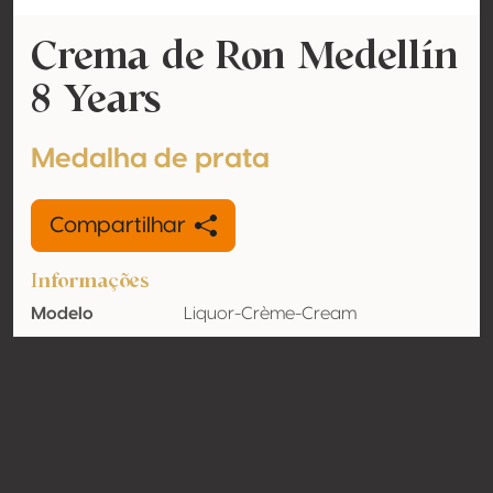
Crema de Ron Medellín
8 Years
Medalha de prata
Compartilhar
Informações
Modelo
Liquor-Crème-Cream
Teor de álcool
17% vol
Orgânico
Não
País
Colômbia
Contato