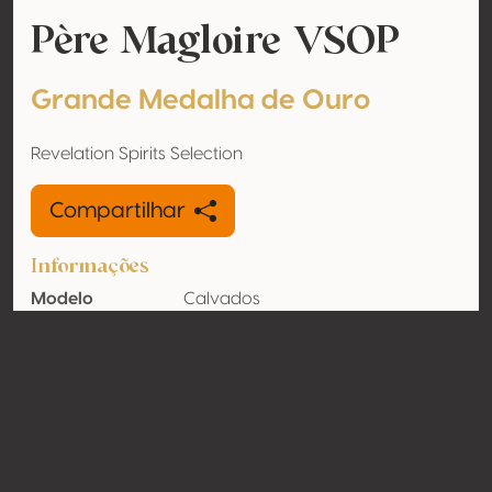
Père Magloire VSOP
Grande Medalha de Ouro
Revelation Spirits Selection
Compartilhar
Informações
Modelo
Calvados
Teor de álcool
40% vol
Orgânico
Não
País
França
Contato