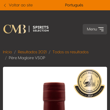
Voltar ao site
Portugués
Menu
Início
Resultados 2021
Todos os resultados
Père Magloire VSOP