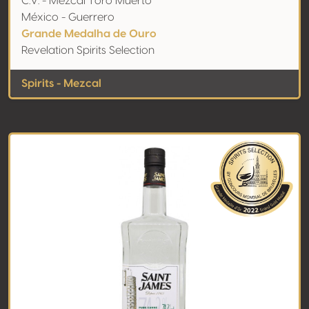
C.V. - Mezcal Toro Muerto
México - Guerrero
Grande Medalha de Ouro
Revelation Spirits Selection
Spirits - Mezcal