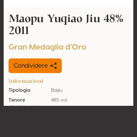
Maopu Yuqiao Jiu 48%
2011
Gran Medaglia d'Oro
Condividere
Informazioni
Tipologia
Baijiu
Tenore
48% vol
alcolometrico
acquisito
Organico
No
Nazione
Cina