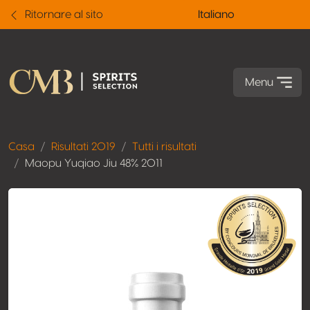
Ritornare al sito
Italiano
Menu
Casa
Risultati 2019
Tutti i risultati
Maopu Yuqiao Jiu 48% 2011