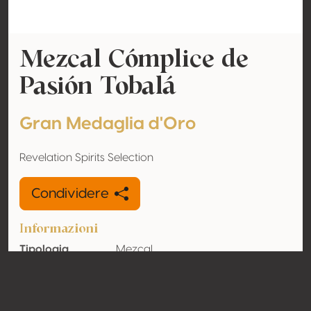
Mezcal Cómplice de
Pasión Tobalá
Gran Medaglia d'Oro
Revelation Spirits Selection
Condividere
Informazioni
Tipologia
Mezcal
Tenore
46% vol
alcolometrico
acquisito