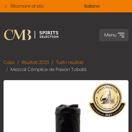
Ritornare al sito
Italiano
Menu
Casa
Risultati 2021
Tutti i risultati
Mezcal Cómplice de Pasión Tobalá