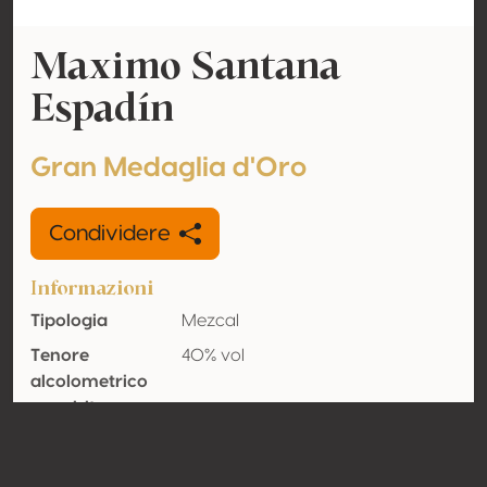
Maximo Santana
Espadín
Gran Medaglia d'Oro
Condividere
Informazioni
Tipologia
Mezcal
Tenore
40% vol
alcolometrico
acquisito
Organico
No
Nazione
Messico