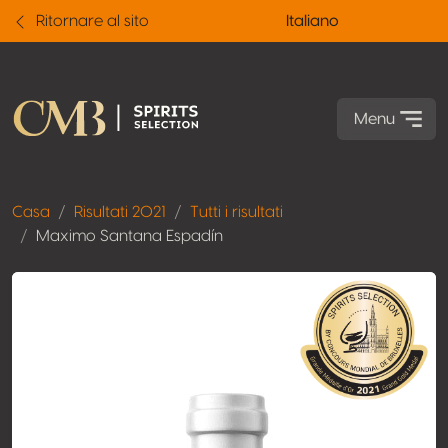
Ritornare al sito
Italiano
Menu
Casa
Risultati 2021
Tutti i risultati
Maximo Santana Espadín