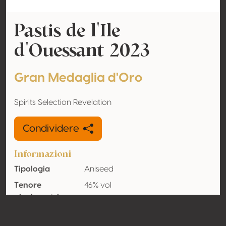
Pastis de l'Ile
d'Ouessant 2023
Gran Medaglia d'Oro
Spirits Selection Revelation
Condividere
Informazioni
Tipologia
Aniseed
Tenore
46% vol
alcolometrico
acquisito
Organico
No