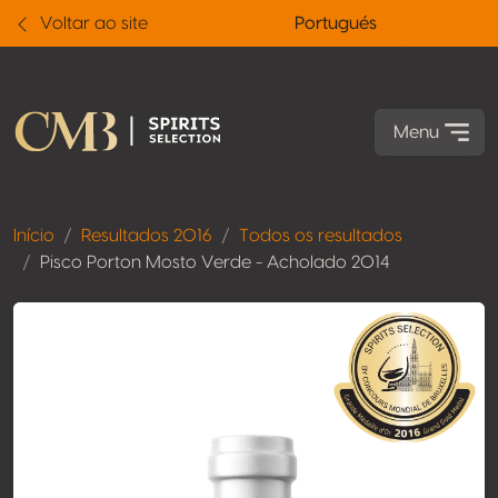
Voltar ao site
Portugués
Menu
Início
Resultados 2016
Todos os resultados
Pisco Porton Mosto Verde - Acholado 2014