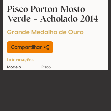
Pisco Porton Mosto
Verde - Acholado 2014
Grande Medalha de Ouro
Compartilhar
Informações
Modelo
Pisco
Teor de álcool
43% vol
Orgânico
Não
País
Peru
Contato